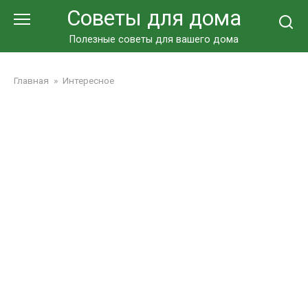
Перейти
Советы для дома
к
контенту
Полезные советы для вашего дома
Главная
»
Интересное