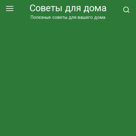
Перейти
Советы для дома
к
контенту
Полезные советы для вашего дома