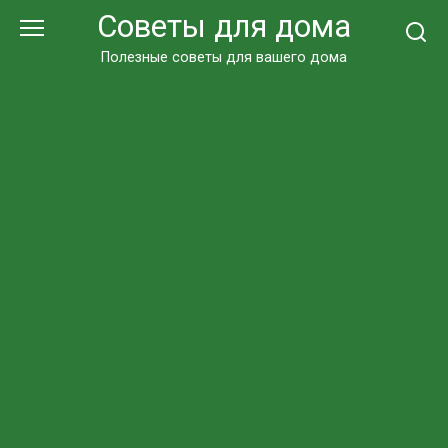
Перейти
Советы для дома
к
контенту
Полезные советы для вашего дома