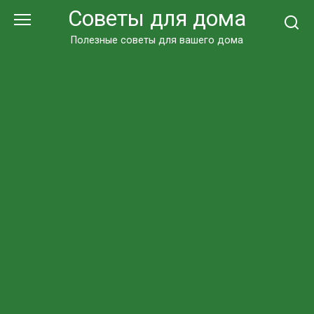
Перейти
Советы для дома
к
контенту
Полезные советы для вашего дома