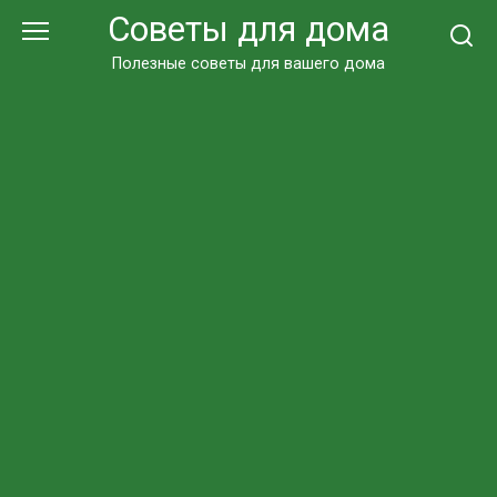
Перейти
Советы для дома
к
контенту
Полезные советы для вашего дома