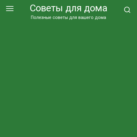
Перейти
Советы для дома
к
контенту
Полезные советы для вашего дома