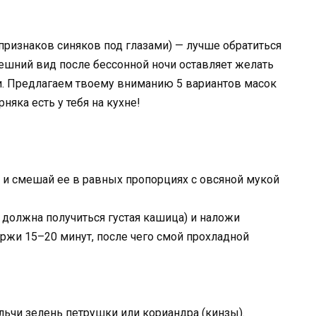
 признаков синяков под глазами) — лучше обратиться
внешний вид после бессонной ночи оставляет желать
. Предлагаем твоему вниманию 5 вариантов масок
няка есть у тебя на кухне!
 и смешай ее в равных пропорциях с овсяной мукой
 должна получиться густая кашица) и наложи
ержи 15–20 минут, после чего смой прохладной
льчи зелень петрушки или кориандра (кинзы).