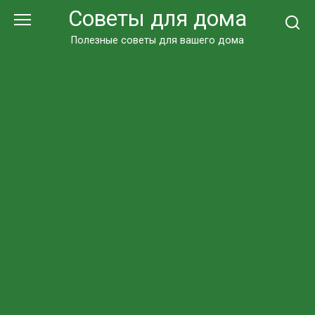
Перейти
Советы для дома
к
контенту
Полезные советы для вашего дома