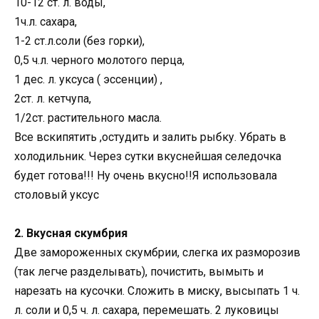
10-12 ст. л. воды,
1ч.л. сахара,
1-2 ст.л.соли (без горки),
0,5 ч.л. черного молотого перца,
1 дес. л. уксуса ( эссенции) ,
2ст. л. кетчупа,
1/2ст. растительного масла.
Все вскипятить ,остудить и залить рыбку. Убрать в
холодильник. Через сутки вкуснейшая селедочка
будет готова!!! Ну очень вкусно!!Я использовала
столовый уксус
2. Вкусная скумбрия
Две замороженных скумбрии, слегка их разморозив
(так легче разделывать), почистить, вымыть и
нарезать на кусочки. Сложить в миску, высыпать 1 ч.
л. соли и 0,5 ч. л. сахара, перемешать. 2 луковицы