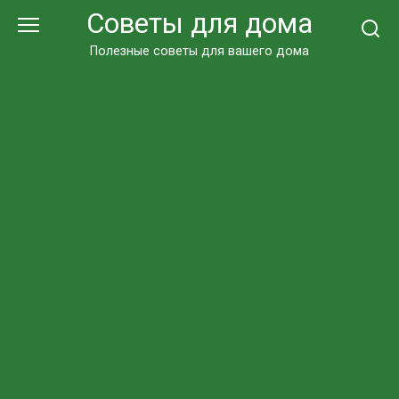
Перейти
Советы для дома
к
контенту
Полезные советы для вашего дома