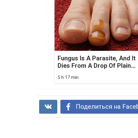
Fungus Is A Parasite, And It
Dies From A Drop Of Plain...
5 h 17 min
Поделиться на Face