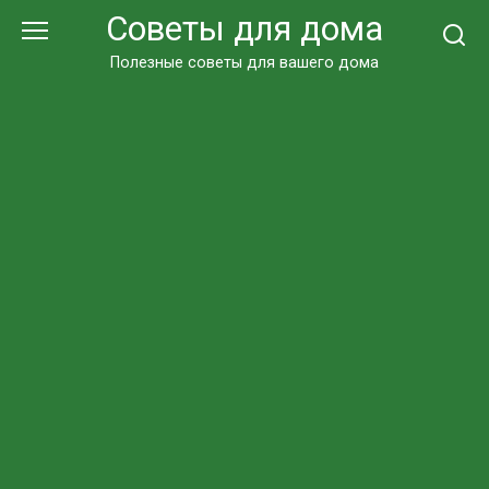
Перейти
Советы для дома
к
контенту
Полезные советы для вашего дома