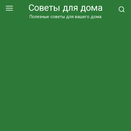
Перейти
Советы для дома
к
контенту
Полезные советы для вашего дома