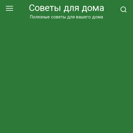
Перейти
Советы для дома
к
контенту
Полезные советы для вашего дома