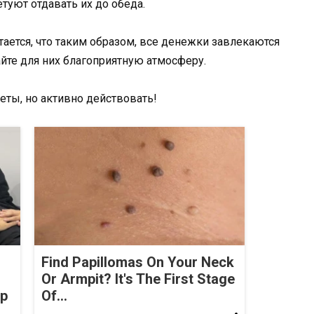
етуют отдавать их до обеда.
тается, что таким образом, все денежки завлекаются
айте для них благоприятную атмосферу.
еты, но активно действовать!
Find Papillomas On Your Neck
Or Armpit? It's The First Stage
op
Of...