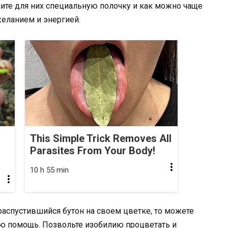
лите для них специальную полочку и как можно чаще
желанием и энергией.
This Simple Trick Removes All
Parasites From Your Body!
10 h 55 min
распустившийся бутон на своем цветке, то можете
ю помощь. Позвольте изобилию процветать и