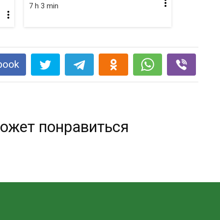
7 h 3 min
book
ожет понравиться
Отстирать въевшийся запах пота —
элементарно!