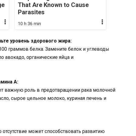
ge
That Are Known to Cause
Parasites
10 h 36 min
чьте уровень здорового жира:
00 граммов белка. Замените белок и углеводы
о авокадо, органические яйца и
мина А:
ает важную роль в предотвращении рака молочной
сло, сырое цельное молоко, куриная печень и
го отсутствие может способствовать развитию