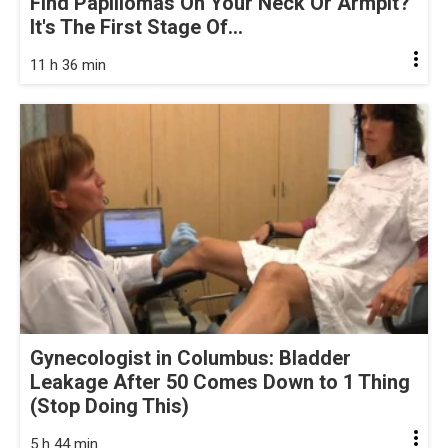
Find Papillomas On Your Neck Or Armpit?
It's The First Stage Of...
11 h 36 min
Gynecologist in Columbus: Bladder
Leakage After 50 Comes Down to 1 Thing
(Stop Doing This)
5 h 44 min