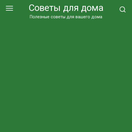
Перейти
Советы для дома
к
контенту
Полезные советы для вашего дома