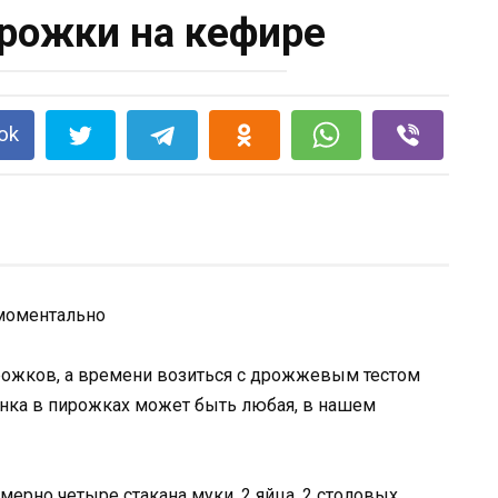
рожки на кефире
ok
 моментально
ирожков, а времени возиться с дрожжевым тестом
чинка в пирожках может быть любая, в нашем
имерно четыре стакана муки, 2 яйца, 2 столовых