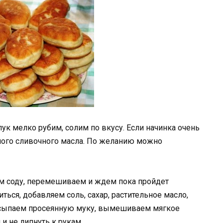
лук мелко рубим, солим по вкусу. Если начинка очень
ного сливочного масла. По желанию можно
ем соду, перемешиваем и ждем пока пройдет
ться, добавляем соль, сахар, растительное масло,
одсыпаем просеянную муку, вымешиваем мягкое
и не липнуть к рукам.