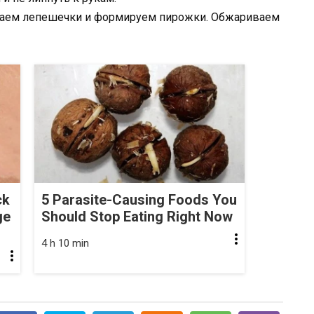
елаем лепешечки и формируем пирожки. Обжариваем
ck
5 Parasite-Causing Foods You
ge
Should Stop Eating Right Now
4 h 10 min