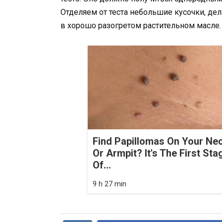
Отделяем от теста небольшие кусочки, д
в хорошо разогретом растительном масле.
Find Papillomas On Your Ne
Or Armpit? It's The First Sta
Of...
9 h 27 min