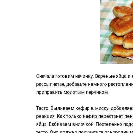
Сначала готовим начинку. Вареные яйца и 
рассыпчатая, добавьте немного растоплен
приправить молотым перчиком.
Тесто. Выливаем кефир в миску, добавля
реакция. Как только кефир перестанет пени
яйца. Взбиваем вилочкой. Постепенно п
тесто. Оно должно получиться однородным 