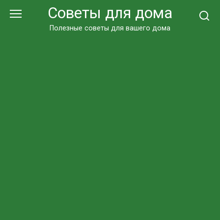
Перейти
Советы для дома
к
контенту
Полезные советы для вашего дома