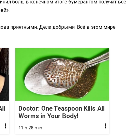
ичинил боль, в конечном итоге бумерангом получат всё
ей».
лова приятными. Дела добрыми. Всё в этом мире
ll
Doctor: One Teaspoon Kills All
Worms in Your Body!
11 h 28 min