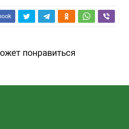
book
ожет понравиться
Отстирать въевшийся запах пота —
элементарно!