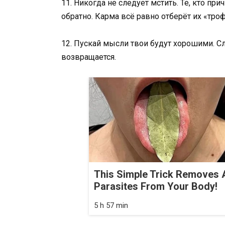
11. Никогда не следует мстить. Те, кто пр
обратно. Карма всё равно отберёт их «троф
12. Пускай мысли твои будут хорошими. С
возвращается.
This Simple Trick Removes A
Parasites From Your Body!
5 h 57 min