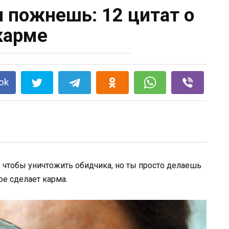
и пожнешь: 12 цитат о
карме
ok
л, чтобы уничтожить обидчика, но ты просто делаешь
ое сделает карма.