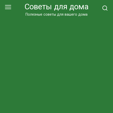
Перейти
Советы для дома
к
контенту
Полезные советы для вашего дома