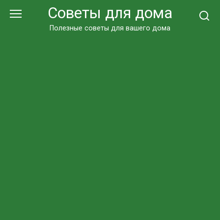
Перейти
Советы для дома
к
контенту
Полезные советы для вашего дома