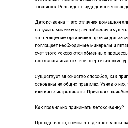
токсинов
. Речь идет о чудодейственных д
Детокс-ванна — это отличная домашняя альт
получить максимум расслабления и чувство
что
очищение организма
происходит за с
поглощает необходимые минералы и питате
счет этого ускоряются обменные процессы
восстанавливаются все энергетические ур
Существует множество способов,
как при
основаны на общих правилах. Узнав о них
или иные ингредиенты. Приятного лечебно
Как правильно принимать детокс-ванну?
Прежде всего, помни, что детокс-ванны н