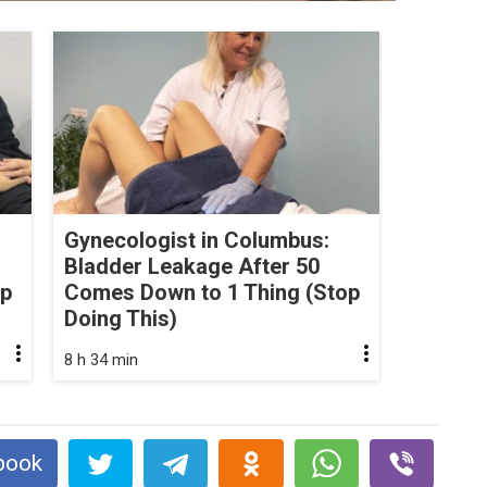
Gynecologist in Columbus:
Bladder Leakage After 50
op
Comes Down to 1 Thing (Stop
Doing This)
8 h 34 min
book