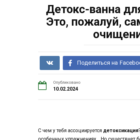
Детокс-ванна дл
Это, пожалуй, с
очищени
Поделиться на Facebo
Опубликовано
10.02.2024
С чем у тебя ассоциируется
детоксикация
особенных упражнениях… Но существует б