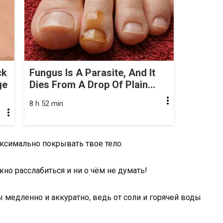
ck
Fungus Is A Parasite, And It
ge
Dies From A Drop Of Plain...
8 h 52 min
ксимально покрывать твое тело.
но расслабиться и ни о чём не думать!
 медленно и аккуратно, ведь от соли и горячей воды