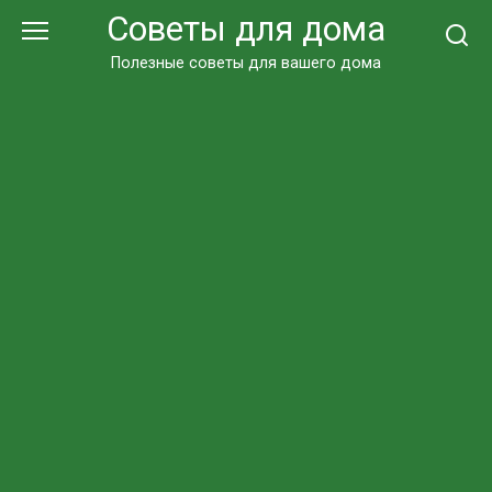
Перейти
Советы для дома
к
контенту
Полезные советы для вашего дома