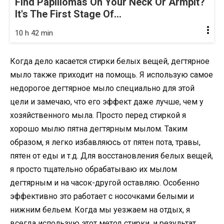
Find Papillomas On Your Neck Or Armpit?
It's The First Stage Of...
10 h 42 min
Когда дело касается стирки белых вещей, дегтярное
мыло также приходит на помощь. Я использую самое
недорогое дегтярное мыло специально для этой
цели и замечаю, что его эффект даже лучше, чем у
хозяйственного мыла. Просто перед стиркой я
хорошо мылю пятна дегтярным мылом. Таким
образом, я легко избавляюсь от пятен пота, травы,
пятен от еды и т.д. Для восстановления белых вещей,
я просто тщательно обрабатываю их мылом
дегтярным и на часок-другой оставляю. Особенно
эффективно это работает с носочками белыми и
нижним бельем. Когда мы уезжаем на отдых, я
всегда использую этот метод стирки, и результат