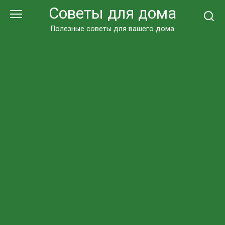
Перейти
Советы для дома
к
контенту
Полезные советы для вашего дома