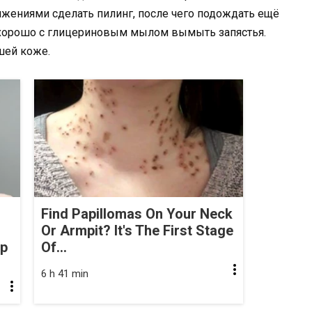
ениями сделать пилинг, после чего подождать ещё
з хорошо с глицериновым мылом вымыть запястья.
шей коже.
Find Papillomas On Your Neck
Or Armpit? It's The First Stage
op
Of...
6 h 41 min