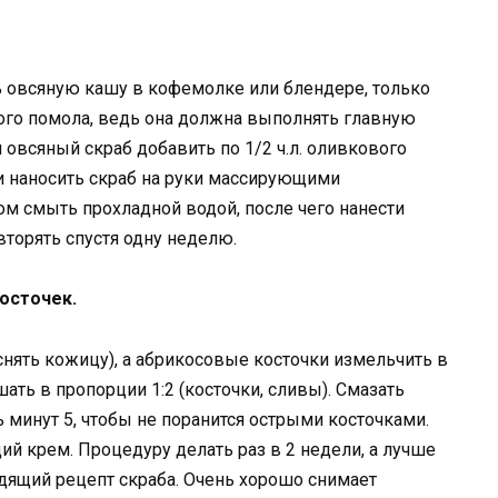
ь овсяную кашу в кофемолке или блендере, только
ного помола, ведь она должна выполнять главную
овсяный скраб добавить по 1/2 ч.л. оливкового
и наносить скраб на руки массирующими
ом смыть прохладной водой, после чего нанести
орять спустя одну неделю.
косточек.
нять кожицу), а абрикосовые косточки измельчить в
ь в пропорции 1:2 (косточки, сливы). Смазать
 минут 5, чтобы не поранится острыми косточками.
й крем. Процедуру делать раз в 2 недели, а лучше
адящий рецепт скраба. Очень хорошо снимает