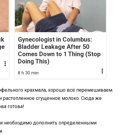
ck
Gynecologist in Columbus:
ge
Bladder Leakage After 50
Comes Down to 1 Thing (Stop
Doing This)
8 h 30 min
ртофельного крахмала, хорошо всё перемешиваем.
и растопленное сгущенное молоко. Сюда же
ва готова!
аски необходимо дополнить определенными
и.