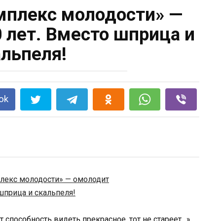
плекс молодости» —
 лет. Вместо шприца и
альпеля!
ok
т способность видеть прекрасное, тот не стареет…»