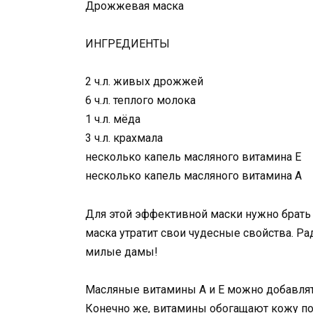
Дрожжевая маска
ИНГРЕДИЕНТЫ
2 ч.л. живых дрожжей
6 ч.л. теплого молока
1 ч.л. мёда
3 ч.л. крахмала
несколько капель масляного витамина Е
несколько капель масляного витамина А
Для этой эффективной маски нужно брать
маска утратит свои чудесные свойства. Рад
милые дамы!
Масляные витамины А и Е можно добавлять
Конечно же, витамины обогащают кожу пол