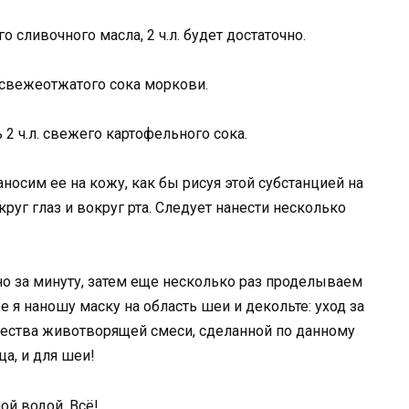
о сливочного масла, 2 ч.л. будет достаточно.
 свежеотжатого сока моркови.
 2 ч.л. свежего картофельного сока.
аносим ее на кожу, как бы рисуя этой субстанцией на
руг глаз и вокруг рта. Следует нанести несколько
но за минуту, затем еще несколько раз проделываем
е я наношу маску на область шеи и декольте: уход за
чества животворящей смеси, сделанной по данному
ца, и для шеи!
ой водой. Всё!