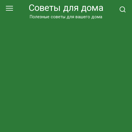
Перейти
Советы для дома
к
контенту
Полезные советы для вашего дома