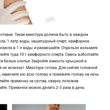
уставах. Такая микстура должна быть в каждом
оли, 1 литр воды, нашатырный спирт, камфорное
 помола в 1 л воды и размешайте. Отдельно возьмите
лейте туда 10 г камфорного спирта. Смесь взболтайте
ся белые хлопья. Закройте емкость крышкой и
я не исчезнут. Микстура готова. Для снятия головной
, намочите ею всю голову и повяжите голову на ночь
лайте примочку на сустав, сверху положив
йте. Примочки можно делать 2-3 раза в день.