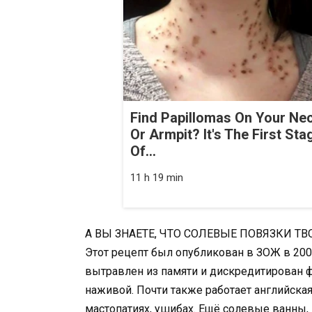
Find Papillomas On Your Ne
Or Armpit? It's The First Sta
Of...
11 h 19 min
А ВЫ ЗНАЕТЕ, ЧТО СОЛЕВЫЕ ПОВЯЗКИ ТВ
Этот рецепт был опубликован в ЗОЖ в 2002 г. К сожалению, не хорошо забыт, а специально вытравлен из памяти и дискредитирован фармацевтическими компаниями в погоне за наживой. Почти также работает английская соль (магнезия) в компрессах, иногда при мастопатиях, ушибах. Ещё солевые ванны, промывание носа, протирание солевым раствором лица от морщин, промывание пазух носа… Это всё проверено и работает! Данный рассказ был найден в старой газете. Речь в нём идёт об удивительных целительных свойствах соли, которую применяли ещё во время второй мировой войны для лечения раненых солдат. Во время Великой Отечественной войны я работала старшей операционной сестрой в полевых госпиталях с хирургом И.И. Щегловым. В отличие от других врачей он успешно применял при лечении раненых гипертонический раствор поваренной соли. На обширную поверхность загрязненной раны он накладывал рыхлую, обильно смоченную солевым раствором большую салфетку. Через 3-4 дня рана становилась чистой, розовой, температура, если была высокой, опускалась почти до нормальных показателей, после чего накладывалась гипсовая повязка. Спустя еще 3-4 дня раненых отправляли в тыл. Гипертонический раствор работал прекрасно — у нас почти не было смертности. Лет 10 спустя после войны я воспользовалась методом Щеглова для лечения собственных зубов, а также кариеса, осложненного гранулемой. Удача пришла уже через две недели. После этого я стала изучать влияние солевого раствора на такие болезни, как холецистит, нефрит, хронический аппендицит, ревмокардит, воспалительные процессы в легких, суставной ревматизм, остеомиелит, абсцессы после инъекции и так далее. В принципе это были отдельные случаи, но каждый раз я получала довольно быстро положительные результаты. Позже я работала в поликлинике и могла бы рассказать о целом ряде довольно трудных случаев, когда повязка с солевым раствором оказывалась более эффективной, нежели все прочие лекарства. Нам удавалось излечивать гематомы, бурсит, хронический аппендицит. Дело в том, что солевой раствор обладает абсорбирующими свойствами и вытягивает из ткани жидкость с патогенной флорой. Однажды во время командировки в район я остановилась на квартире. Дети хозяйки болели коклюшем. Они беспрерывно и мучительно кашляли. Я наложила им на спинки на ночь солевые повязки. Через полтора часа кашель прекратился и до утра не появлялся. После четырех повязок болезнь исчезла бесследно. В поликлинике, о которой шла речь, хирург предложил мне попробовать солевой раствор при лечении опухолей. Первым таким пациентом оказалась женщина с раковой родинкой на лице. Она обратила на эту родинку внимание полгода назад. За это время родинка побагровела, увеличилась в объеме, из нее выделялась серо-бурая жидкость. Я стала делать ей солевые наклейки. После первой же наклейки опухоль побледнела и уменьшилась. После второй еще больше побледнела и как бы сжалась. Выделения прекратились. А после четвертой наклейки родинка приобрела свой первоначальный вид. С пятой наклейкой лечение закончилось без оперативного вмешательства. Затем была молодая девушка с аденомой грудной железы. Ей предстояла операция. Я посоветовала больной до операции поделать солевые повязки на грудь в течение нескольких недель. Представьте, операция не потребовалась. Через полгода у нее же образовалась аденома на второй груди. И вновь она вылечилась гипертоническими повязками без операции. Я встретила ее через девять лет после лечения. Она чувствовала себя хорошо и о болезни своей даже не вспоминала. Могла бы и дальше продолжать истории чудесных излечений с помощью повязок с гипертоническим раствором. Могла бы рассказать о преподавателе одного из курских институтов, который после девяти солевых прокладок избавился от аденомы предстательной железы. Женщина, страдавшая белокровием, после того, как на ночь надевала солевые повязки — блуза и брюки в течение трех недель, вновь вернула себе здоровье. Практика применения солевых повязок. 1. Поваренная соль в водном растворе не более 10 процентов — активный сорбент. Она вытягивает из больного органа все нечистоты. Но лечебный эффект будет только в том случае, если повязка воздухопроницаема, то есть гигроскопична, что определяется качеством используемого для повязки материала. 2. Солевая повязка действует локально — только на больной орган или на участок тела. По мере поглощения жидкости из подкожного слоя в него поднимается тканевая жидкость из более глубоких слоев, увлекая за собой все болезнетворные начала: микробов, вирусов и органические вещества. Таким образом, во время действия повязки в тканях больного организма происходит обновление жидкости, очищение от патогенного фактора и, как правило, ликви