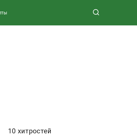
пты
10 хитростей