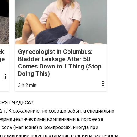
ck
Gynecologist in Columbus:
ge
Bladder Leakage After 50
Comes Down to 1 Thing (Stop
Doing This)
3 h 2 min
ОРЯТ ЧУДЕСА?
дация патологического процесса. 3. Повязка с гипертоническим раствором поваренной соли действует постепенно. Лечебный результат достигается в течение 7-10 дней, а иногда и более. 4. Использование раствора поваренной соли требует известной осторожности. Скажем, я бы не советовала применять повязку с раствором концентрации свыше 10 процентов. В некоторых случаях лучше даже 8-процентый раствор. (Раствор вам поможет приготовить любой фармацевт). Возникнет вопрос у некоторых: куда же смотрят врачи, если повязка с гипертоническим раствором так эффективна, почему этот метод лечения не применяется широко? Всё очень просто — врачи находятся в плену медикаментозного лечения. Фармацевтические фирмы предлагают все новые и новые и более дорогие лекарства. К сожалению, медицина — это тоже бизнес. Беда гипертонического раствора состоит в том, что он слишком прост и дешев. Между тем жизнь меня убеждает в том, что такие повязки — великолепное средство в борьбе со многими недугами. Скажем, при насморке и головных болях я накладываю круговую повязку на лоб и затылок на ночь. Через час-полтора насморк проходит, а к утру исчезает и головная боль. При любых простудных заболеваниях применяю повязки при первых же признаках. А если все же упустила время и инфекция успела проникнуть в глотку и бронхи, то делаю одновременно полную повязку на голову и шею (из 3-4 слоев мягкого тонкого полотна) и на спину (из 2 слоев влажного и 2 слоев сухого полотенца) обычно на всю ночь. Излечение достигается после 4-5 процедур. При этом я продолжаю работать. Несколько лет назад ко мне обратилась родственница. Ее дочь страдала от острых приступов холецистита. В течение недели я ей прикладывала хлопчатобумажное полотенцеповязку на больную печень. Складывала его в 4 слоя, смачивала в солевом растворе и оставляла на всю ночь. Повязка на печень накладывается в границах: от основания левой грудной железы до середины поперечной линии живота, и в ширину — от грудины и белой линии живота спереди до позвоночника сзади. Бинтуется плотно одним широким бинтом, туже — на животе. Через 10 часов повязка снимается и на ту же область на полчаса накладывается горячая грелка. Делается это для того, чтобы в результате глубокого прогревания расширитьжелчные протоки для свободного прохождения в кишечник обезвоженной и сгустившейся желчной массы. Грелка в данном случае обязательна. Что же касается девочки, то после того лечения прошло немало лет, и она на свою печень не жалуется. Не хочу называть адреса, имена, фамилии. Хотите — верьте, хотите — нет, но 4-слойная солевая повязка из хлопчатобумажного полотенца, наложенная на обе грудные железы на 8-9 часов на ночь, помогла женщине избавиться за две недели от рака грудных желез. Моя знакомая с помощью солевых тампонов, наложенных прямо на шейку матки часов на 15, справилась с раком шейки матки. После 2 недель лечения опухоль истончилась в 2-3 раза, стала мягче, рост ее прекратился. Такой она осталась до настоящего времени. Солевой раствор можно использовать только в повязке, но ни в коем случае не в компрессе. Концентрация соли в растворе не должна превышать 10%, но и не опускаться ниже 8%. Повязка с раствором большей концентрации может привести к разрушению капилляров в тканях в области наложения. Очень важен выбор материала для повязки. Он должен быть гигроскопичен. То есть легко промокаем и без всяких остатков жира, мазей, спирта, йода. Недопустимы они и на коже, на которую накладывается Повязка. Лучше всего использовать льняную и хлопчатобумажную ткань (полотенце), многократно бывшую в употреблении и не однажды стиранную. В конечном счете можно воспользоваться и марлей. Последняя складывается в 8 слоев. Любой другой из указанных материалов — в 4 слоя. При наложении повязки раствор должен быть достаточно горячим. Выжимать повязочный материал следует средне, чтобы он был не очень сухим и не очень влажным. На повязку ничего не накладывать. Прибинтовать ее бинтом или прикрепить лейкопластырем — и все. При различных легочных процессах (исключается при кровотечениях из легких) повязку лучше накладывать на спину, но при этом надо точно знать локализацию процесса. Бинтовать грудную клетку достаточно плотно, но не сдавливать дыхание. Живот бинтовать как можно туже, ибо за ночь он освобождается, повязка становится свободной и перестает действовать. Утром, после снятия повязки, материал нужно хорошо прополоскать в теплой воде. Чтобы повязка лучше прилегала к спине, я на влажные ее слои кладу между лопатками валик на позвоночник и бинтую его вместе с повязкой. Вот, собственно, и все, чем хотелось бы поделиться. Если у вас проблемы и вы не смогли их разрешить в медицинских учреждениях, попробуйте воспользоваться солевыми повязками. Метод этот вовсе не какая-то сенсация. Он просто-напросто был хорошо забыт. Как правильно приготовить 10% солевой раствор. Хороших рецептов сейчас можно найти много сотен и новым трудно кого-то удивить. Но этот рецепт настолько прост и эффективен, что поделиться им хочется в первую очередь. Я его много лет назад прочитала в газете. Писала одна медсестра Вот описание рецепта: 1. Взять 1 литр кипяченой, снежной или дождевой или дистиллированной теплой воды. 2. Положить в 1 литр воды 90 г столовой соли (то есть 3 столовой ложки без верха). Тщательно размешать. Получился 9-процентный солевой раствор. 3. Взять 8 слоев хлопчато-бумажной марли, отли