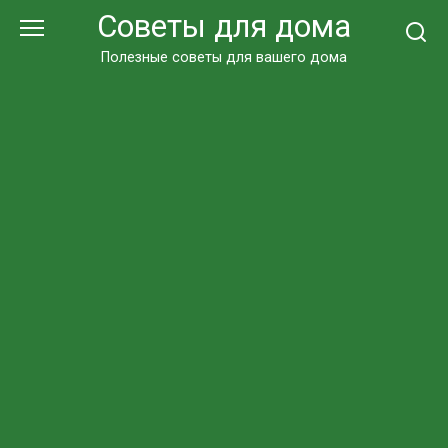
Перейти
Советы для дома
к
контенту
Полезные советы для вашего дома