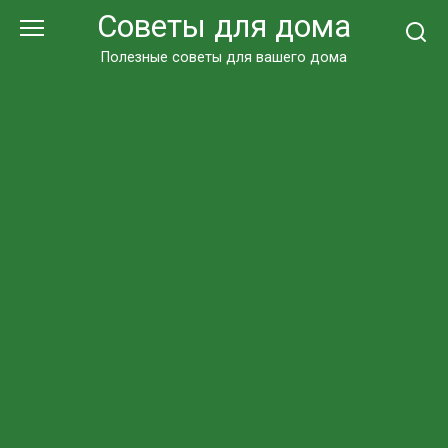
Перейти
Советы для дома
к
контенту
Полезные советы для вашего дома