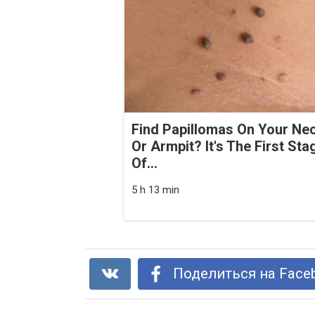
Find Papillomas On Your Ne
Or Armpit? It's The First Sta
Of...
5 h 13 min
Поделиться на Face