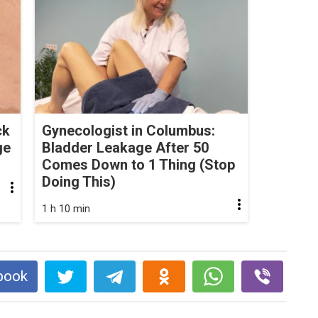
ck
Gynecologist in Columbus:
ge
Bladder Leakage After 50
Comes Down to 1 Thing (Stop
Doing This)
1 h 10 min
book