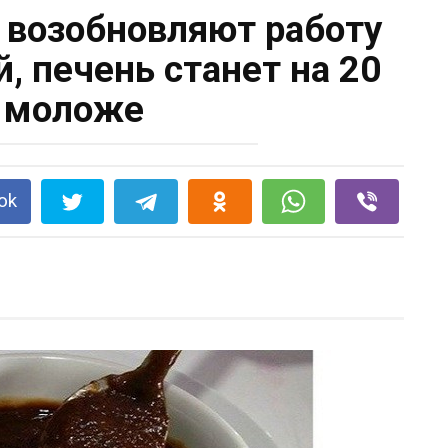
 возобновляют работу
й, печень станет на 20
 моложе
ok