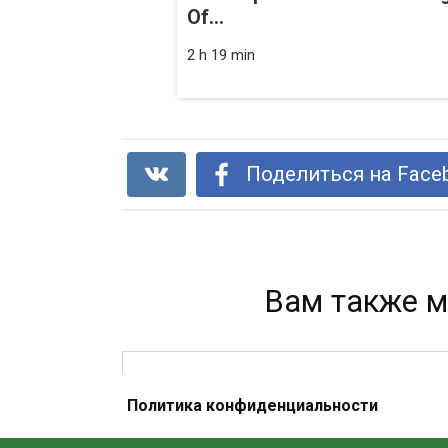
Of...
2 h 19 min
Поделиться на Face
Вам также м
Политика конфиденциальности
Ученые доказали: шеллак опасен
для здоровья!