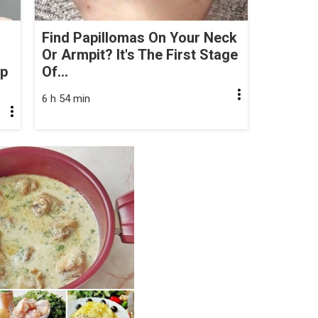
Find Papillomas On Your Neck
Or Armpit? It's The First Stage
op
Of...
6 h 54 min