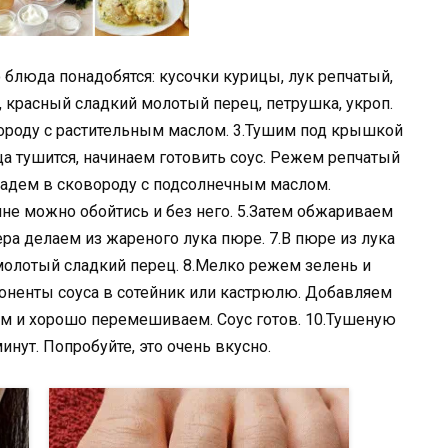
 блюда понадобятся: кусочки курицы, лук репчатый,
ь, красный сладкий молотый перец, петрушка, укроп.
вороду с растительным маслом. 3.Тушим под крышкой
ица тушится, начинаем готовить соус. Режем репчатый
Кладем в сковороду с подсолнечным маслом.
лне можно обойтись и без него. 5.Затем обжариваем
ра делаем из жареного лука пюре. 7.В пюре из лука
 молотый сладкий перец. 8.Мелко режем зелень и
оненты соуса в сотейник или кастрюлю. Добавляем
им и хорошо перемешиваем. Соус готов. 10.Тушеную
инут. Попробуйте, это очень вкусно.