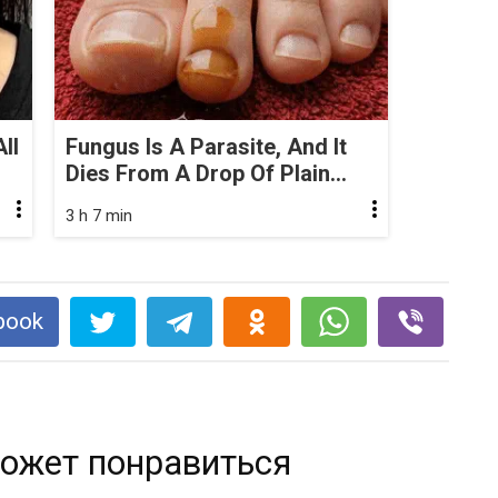
ll
Fungus Is A Parasite, And It
Dies From A Drop Of Plain...
3 h 7 min
book
ожет понравиться