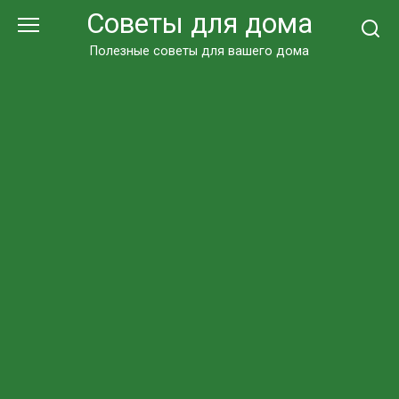
Перейти
Советы для дома
к
контенту
Полезные советы для вашего дома