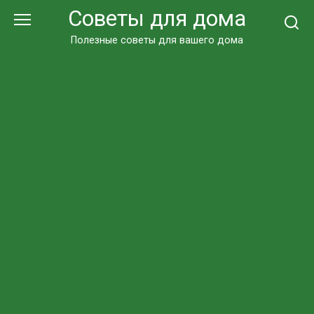
Перейти
Советы для дома
к
контенту
Полезные советы для вашего дома