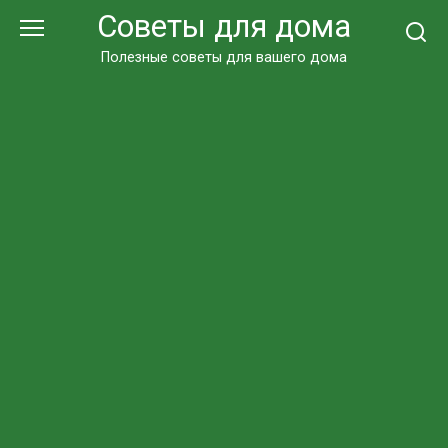
Перейти
Советы для дома
к
контенту
Полезные советы для вашего дома