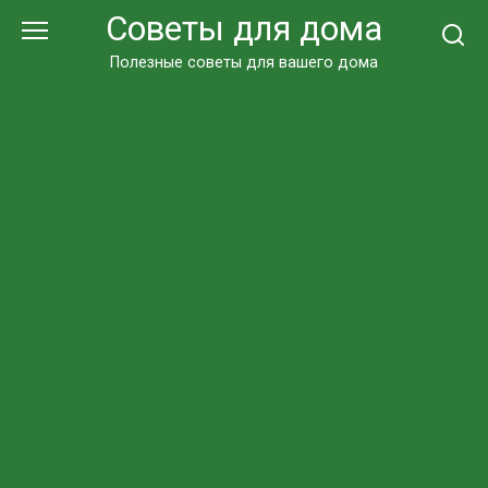
Перейти
Советы для дома
к
контенту
Полезные советы для вашего дома