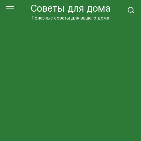
Перейти
Советы для дома
к
контенту
Полезные советы для вашего дома