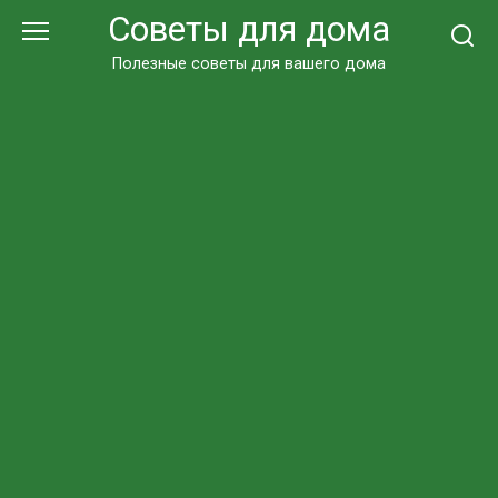
Перейти
Советы для дома
к
контенту
Полезные советы для вашего дома