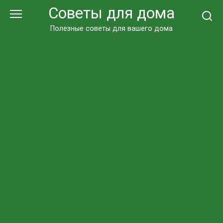
Перейти
Советы для дома
к
контенту
Полезные советы для вашего дома