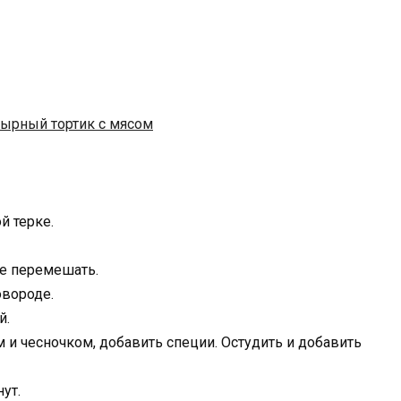
й терке.
се перемешать.
овороде.
й.
 и чесночком, добавить специи. Остудить и добавить
ут.