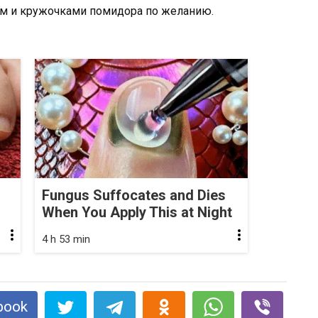
ом и кружочками помидора по желанию.
Fungus Suffocates and Dies
When You Apply This at Night
4 h 53 min
book