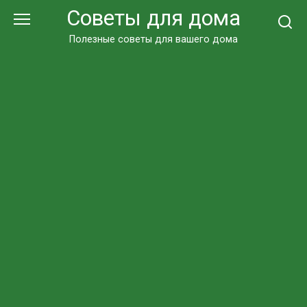
Перейти
Советы для дома
к
контенту
Полезные советы для вашего дома