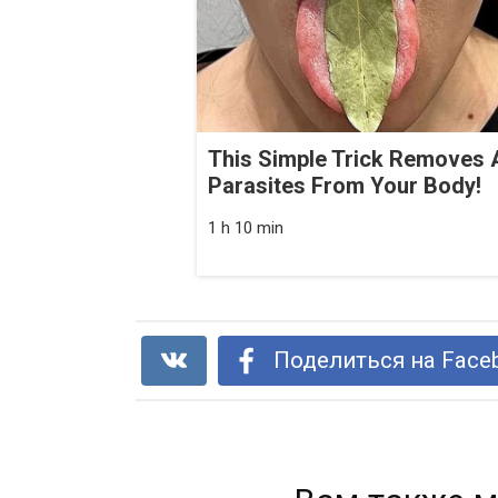
This Simple Trick Removes A
Parasites From Your Body!
1 h 10 min
Поделиться на Face