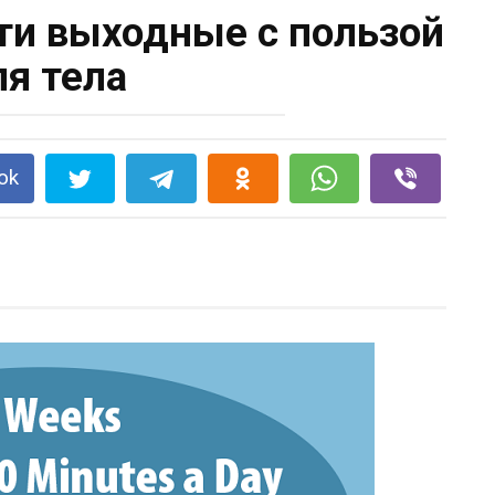
ти выходные с пользой
ля тела
ok