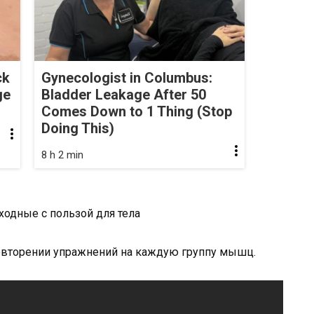
ck
Gynecologist in Columbus:
ge
Bladder Leakage After 50
Comes Down to 1 Thing (Stop
Doing This)
8 h 2 min
овторении упражнений на каждую группу мышц.