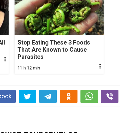
ll
Stop Eating These 3 Foods
That Are Known to Cause
Parasites
11 h 12 min
book