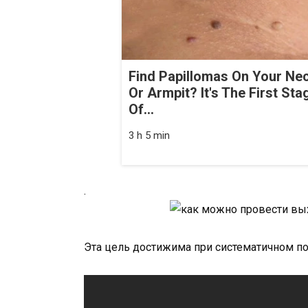
Find Papillomas On Your Ne
Or Armpit? It's The First Sta
Of...
3 h 5 min
.
Эта цель достижима при систематичном п