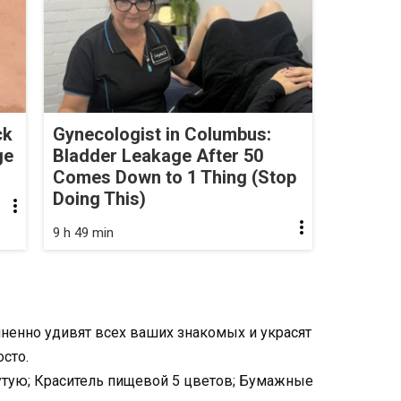
ck
Gynecologist in Columbus:
ge
Bladder Leakage After 50
Comes Down to 1 Thing (Stop
Doing This)
9 h 49 min
ненно удивят всех ваших знакомых и украсят
осто.
утую; Краситель пищевой 5 цветов; Бумажные