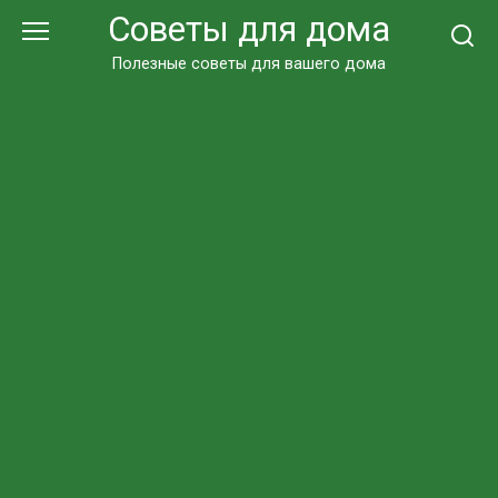
Перейти
Советы для дома
к
контенту
Полезные советы для вашего дома