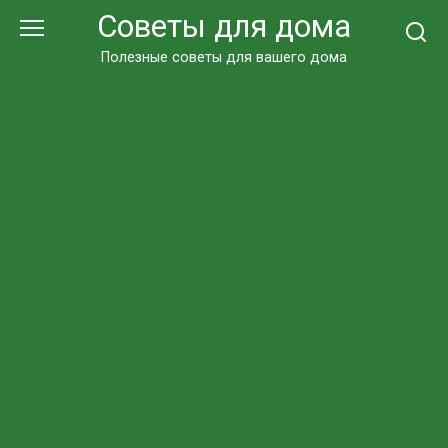
Перейти
Советы для дома
к
контенту
Полезные советы для вашего дома