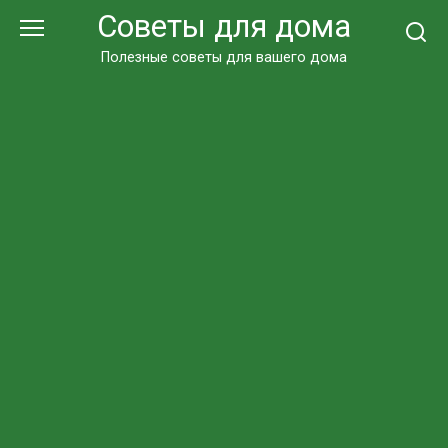
Перейти
Советы для дома
к
контенту
Полезные советы для вашего дома