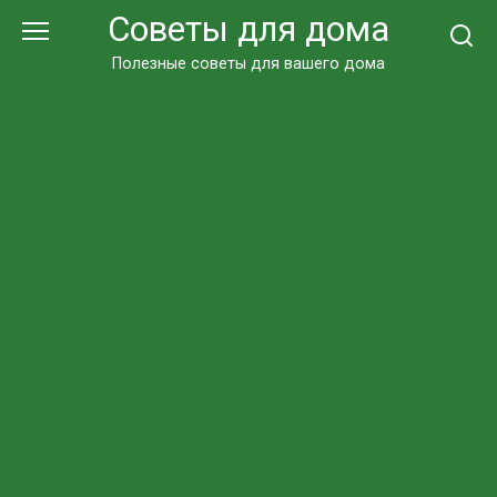
Перейти
Советы для дома
к
контенту
Полезные советы для вашего дома