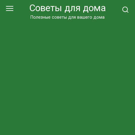
Перейти
Советы для дома
к
контенту
Полезные советы для вашего дома