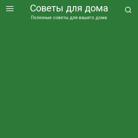
Перейти
Советы для дома
к
контенту
Полезные советы для вашего дома